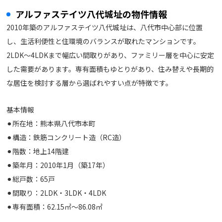
アルファステイツ八代城址の物件情報
2010年築のアルファステイツ八代城址は、八代市中心部に位置
し、生活利便性と住環境のバランスが取れたマンションです。
2LDK〜4LDKまで幅広い間取りがあり、ファミリー層を中心に安定
した需要があります。専有面積もゆとりがあり、住み替えや長期的
な居住を検討する層から選ばれやすい点が特徴です。
基本情報
⚫︎所在地：熊本県八代市本町
⚫︎構造：鉄筋コンクリート造（RC造）
⚫︎階数：地上14階建
⚫︎築年月：2010年1月（築17年）
⚫︎総戸数：65戸
⚫︎間取り：2LDK・3LDK・4LDK
⚫︎専有面積：62.15㎡〜86.08㎡