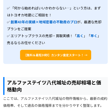
✅ 「何から始めればいいかわからない…」という方は、まず
はトヨオカ地建にご相談を！
✅
創業43年の実績×地域密着の不動産のプロ
が、最適な売却
プランをご提案
✅ エリアトップクラスの売却・買取実績！「
高く
」「
早く
」
売るならお任せください
【無料＆最短30秒】カンタン査定スタート！ →
アルファステイツ八代城址の売却相場と価
格動向
ここでは、アルファステイツ八代城址の物件情報から、最新の成約
価格帯、そして過去の価格推移までを分かりやすく整理します。