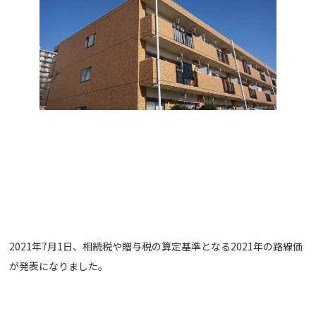
2021
年
7
月
1
日、相続税や贈与税の算定基準となる
2021
年の路線価
が発表になりました。