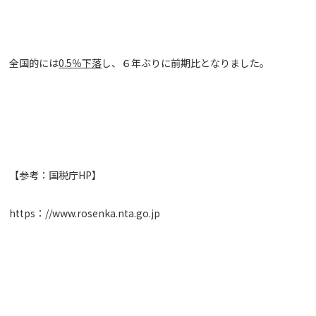
全国的には
0.5
％下落
し、６年ぶりに前期比となりました。
【参考：国税庁
HP
】
https
：
//www.rosenka.nta.go.jp